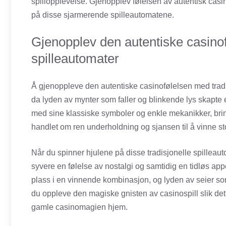
spillopplevelse. Gjenopplev følelsen av autentisk ca
på disse sjarmerende spilleautomatene.
Gjenopplev den autentiske casinof
spilleautomater
Å gjenoppleve den autentiske casinofølelsen med tradisj
da lyden av mynter som faller og blinkende lys skapte 
med sine klassiske symboler og enkle mekanikker, bring
handlet om ren underholdning og sjansen til å vinne sto
Når du spinner hjulene på disse tradisjonelle spillea
syvere en følelse av nostalgi og samtidig en tidløs a
plass i en vinnende kombinasjon, og lyden av seier som 
du oppleve den magiske gnisten av casinospill slik det 
gamle casinomagien hjem.