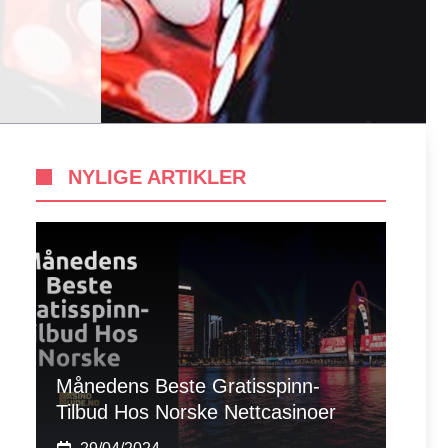
NYLIGE ARTIKLER
Månedens Beste Gratisspinn-
Tilbud Hos Norske Nettcasinoer