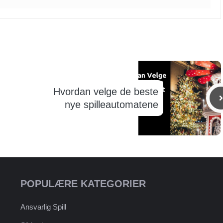
Hvordan velge de beste
nye spilleautomatene
POPULÆRE KATEGORIER
Ansvarlig Spill