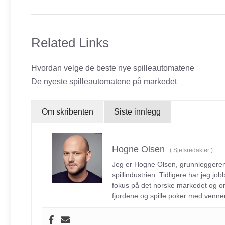
Related Links
Hvordan velge de beste nye spilleautomatene
De nyeste spilleautomatene på markedet
Om skribenten
Siste innlegg
Hogne Olsen
(
Sjefsredaktør
)
Jeg er Hogne Olsen, grunnleggeren
spillindustrien. Tidligere har jeg 
fokus på det norske markedet og onli
fjordene og spille poker med ven