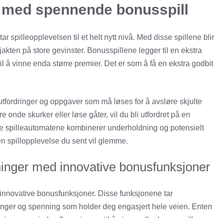
er med spennende bonusspill
 spilleopplevelsen til et helt nytt nivå. Med disse spillene blir
i jakten på store gevinster. Bonusspillene legger til en ekstra
il å vinne enda større premier. Det er som å få en ekstra godbit
 utfordringer og oppgaver som må løses for å avsløre skjulte
e onde skurker eller løse gåter, vil du bli utfordret på en
e spilleautomatene kombinerer underholdning og potensielt
n spillopplevelse du sent vil glemme.
inger med innovative bonusfunksjoner
innovative bonusfunksjoner. Disse funksjonene tar
ønninger og spenning som holder deg engasjert hele veien. Enten