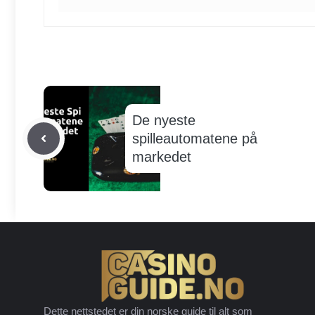
De nyeste
spilleautomatene på
markedet
Dette nettstedet er din norske guide til alt som