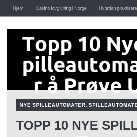
Skip
Hjem
Casino lovgivning i Norge
Hvordan praktisere
to
content
NYE SPILLEAUTOMATER
,
SPILLEAUTOMAT
TOPP 10 NYE SPI