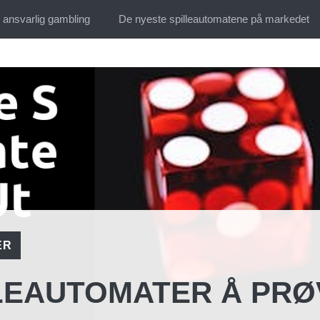
 ansvarlig gambling
De nyeste spilleautomatene på markedet
ER
LLEAUTOMATER Å PRØ