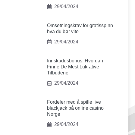
29/04/2024
Omsetningskrav for gratisspinn
hva du bør vite
29/04/2024
Innskuddsbonus: Hvordan
Finne De Mest Lukrative
Tilbudene
29/04/2024
Fordeler med å spille live
blackjack på online casino
Norge
29/04/2024