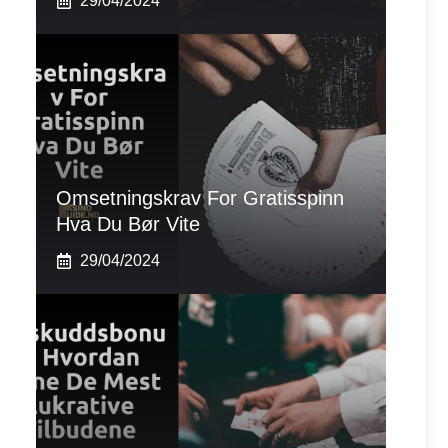
29/04/2024
Omsetningskrav For Gratisspinn
Hva Du Bør Vite
29/04/2024