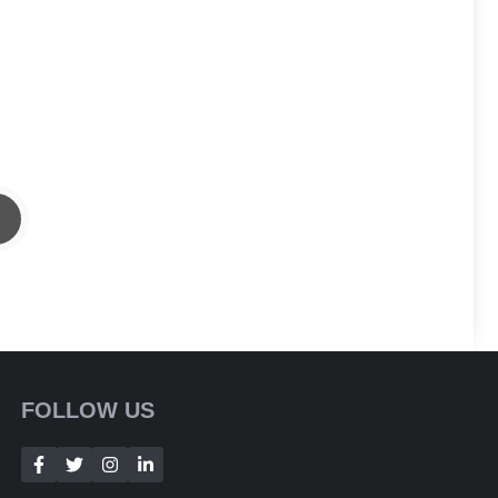
FOLLOW US