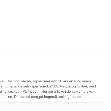
 av Casinoguide.no, og har mer enn 20 års erfaring innen
jobbet for ledende selskaper som Bet365, NetEnt og Unibet, med
ne kasinoer. På fritiden nyter jeg å fiske i de vakre norske
nene mine. Du kan nå meg på
hogne@casinoguide.no
.