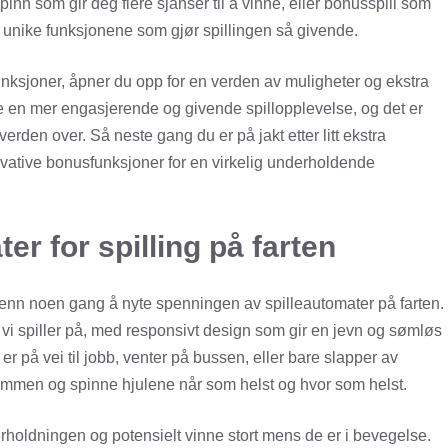
pinn som gir deg flere sjanser til å vinne, eller bonusspill som
e unike funksjonene som gjør spillingen så givende.
nksjoner, åpner du opp for en verden av muligheter og ekstra
e en mer engasjerende og givende spillopplevelse, og det er
rden over. Så neste gang du er på jakt etter litt ekstra
ovative bonusfunksjoner for en virkelig underholdende
er for spilling på farten
 enn noen gang å nyte spenningen av spilleautomater på farten.
vi spiller på, med responsivt design som gir en jevn og sømløs
r på vei til jobb, venter på bussen, eller bare slapper av
 lommen og spinne hjulene når som helst og hvor som helst.
erholdningen og potensielt vinne stort mens de er i bevegelse.