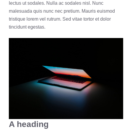
lectus ut sodales. Nulla ac sodales nisl. Nunc
malesuada quis nunc nec pretium. Mauris euismod
tristique lorem vel rutrum. Sed vitae tortor et dolor
tincidunt egestas.
A heading