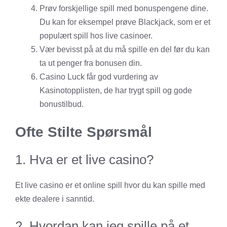
Prøv forskjellige spill med bonuspengene dine.
Du kan for eksempel prøve Blackjack, som er et
populært spill hos live casinoer.
Vær bevisst på at du må spille en del før du kan
ta ut penger fra bonusen din.
Casino Luck får god vurdering av
Kasinotopplisten, de har trygt spill og gode
bonustilbud.
Ofte Stilte Spørsmål
1. Hva er et live casino?
Et live casino er et online spill hvor du kan spille med
ekte dealere i sanntid.
2. Hvordan kan jeg spille på et