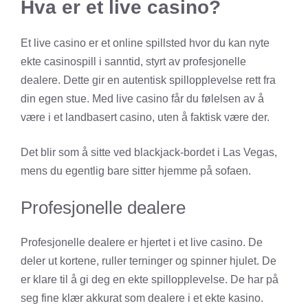
Hva er et live casino?
Et live casino er et online spillsted hvor du kan nyte
ekte casinospill i sanntid, styrt av profesjonelle
dealere. Dette gir en autentisk spillopplevelse rett fra
din egen stue. Med live casino får du følelsen av å
være i et landbasert casino, uten å faktisk være der.
Det blir som å sitte ved blackjack-bordet i Las Vegas,
mens du egentlig bare sitter hjemme på sofaen.
Profesjonelle dealere
Profesjonelle dealere er hjertet i et live casino. De
deler ut kortene, ruller terninger og spinner hjulet. De
er klare til å gi deg en ekte spillopplevelse. De har på
seg fine klær akkurat som dealere i et ekte kasino.