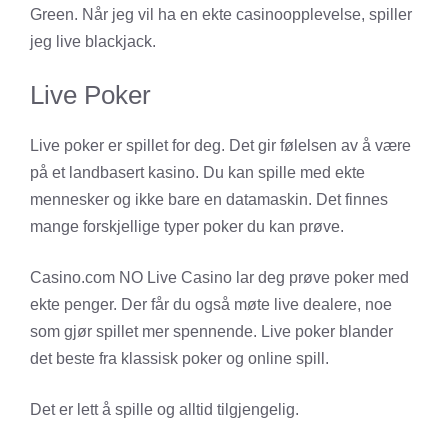
Green. Når jeg vil ha en ekte casinoopplevelse, spiller
jeg live blackjack.
Live Poker
Live poker er spillet for deg. Det gir følelsen av å være
på et landbasert kasino. Du kan spille med ekte
mennesker og ikke bare en datamaskin. Det finnes
mange forskjellige typer poker du kan prøve.
Casino.com NO Live Casino lar deg prøve poker med
ekte penger. Der får du også møte live dealere, noe
som gjør spillet mer spennende. Live poker blander
det beste fra klassisk poker og online spill.
Det er lett å spille og alltid tilgjengelig.