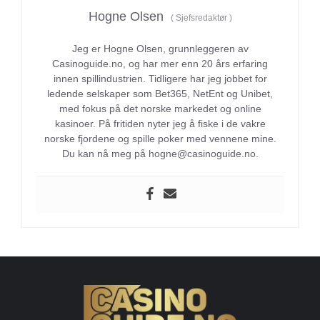
Hogne Olsen
(
Sjefsredaktør
)
Jeg er Hogne Olsen, grunnleggeren av
Casinoguide.no, og har mer enn 20 års erfaring
innen spillindustrien. Tidligere har jeg jobbet for
ledende selskaper som Bet365, NetEnt og Unibet,
med fokus på det norske markedet og online
kasinoer. På fritiden nyter jeg å fiske i de vakre
norske fjordene og spille poker med vennene mine.
Du kan nå meg på
hogne@casinoguide.no
.