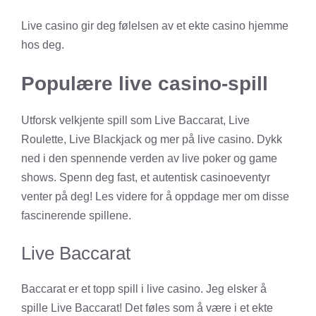
Live casino gir deg følelsen av et ekte casino hjemme
hos deg.
Populære live casino-spill
Utforsk velkjente spill som Live Baccarat, Live
Roulette, Live Blackjack og mer på live casino. Dykk
ned i den spennende verden av live poker og game
shows. Spenn deg fast, et autentisk casinoeventyr
venter på deg! Les videre for å oppdage mer om disse
fascinerende spillene.
Live Baccarat
Baccarat er et topp spill i live casino. Jeg elsker å
spille Live Baccarat! Det føles som å være i et ekte