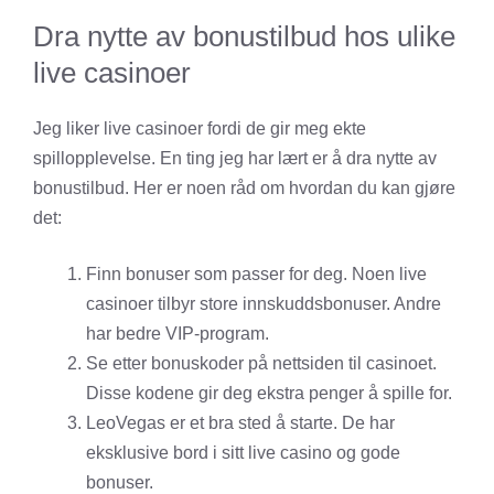
Dra nytte av bonustilbud hos ulike
live casinoer
Jeg liker live casinoer fordi de gir meg ekte
spillopplevelse. En ting jeg har lært er å dra nytte av
bonustilbud. Her er noen råd om hvordan du kan gjøre
det:
Finn bonuser som passer for deg. Noen live
casinoer tilbyr store innskuddsbonuser. Andre
har bedre VIP-program.
Se etter bonuskoder på nettsiden til casinoet.
Disse kodene gir deg ekstra penger å spille for.
LeoVegas er et bra sted å starte. De har
eksklusive bord i sitt live casino og gode
bonuser.