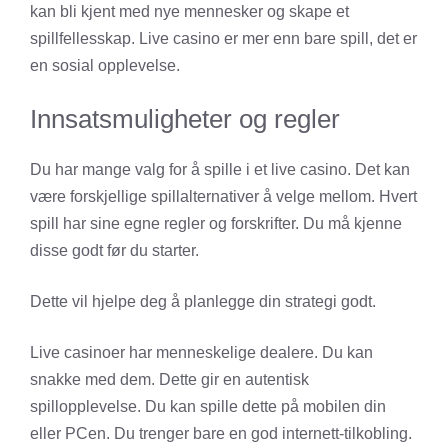
kan bli kjent med nye mennesker og skape et
spillfellesskap. Live casino er mer enn bare spill, det er
en sosial opplevelse.
Innsatsmuligheter og regler
Du har mange valg for å spille i et live casino. Det kan
være forskjellige spillalternativer å velge mellom. Hvert
spill har sine egne regler og forskrifter. Du må kjenne
disse godt før du starter.
Dette vil hjelpe deg å planlegge din strategi godt.
Live casinoer har menneskelige dealere. Du kan
snakke med dem. Dette gir en autentisk
spillopplevelse. Du kan spille dette på mobilen din
eller PCen. Du trenger bare en god internett-tilkobling.