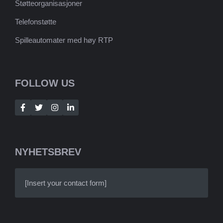
Støtteorganisasjoner
Telefonstøtte
Spilleautomater med høy RTP
FOLLOW US
NYHETSBREV
[Insert your contact form]