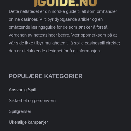
Dette nettstedet er din norske guide til alt som omhandler
online casinoer. Vi tilbyr dyptgående artikler og en
omfattende læringsguide for de som ønsker å forstå
verdenen av nettcasinoer bedre. Vær oppmerksom på at
vår side ikke tilbyr muligheten til å spille casinospill direkte;
den er utelukkende designet for å gi informasjon.
POPULÆRE KATEGORIER
Ansvarlig Spill
Sikkerhet og personvern
Spillgrenser
Ukentlige kampanjer