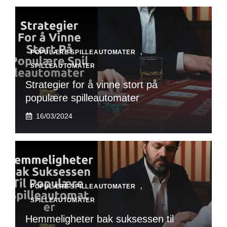
POPULÆRE SPILLEAUTOMATER
,
SPILLEAUTOMATER
Strategier for å vinne stort på
populære spilleautomater
16/03/2024
POPULÆRE SPILLEAUTOMATER
,
SPILLEAUTOMATER
Hemmeligheter bak suksessen til