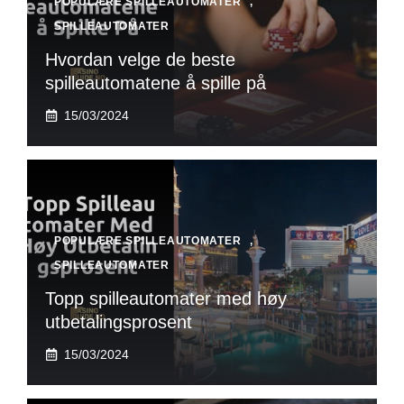
POPULÆRE SPILLEAUTOMATER
,
SPILLEAUTOMATER
Hvordan velge de beste
spilleautomatene å spille på
15/03/2024
POPULÆRE SPILLEAUTOMATER
,
SPILLEAUTOMATER
Topp spilleautomater med høy
utbetalingsprosent
15/03/2024